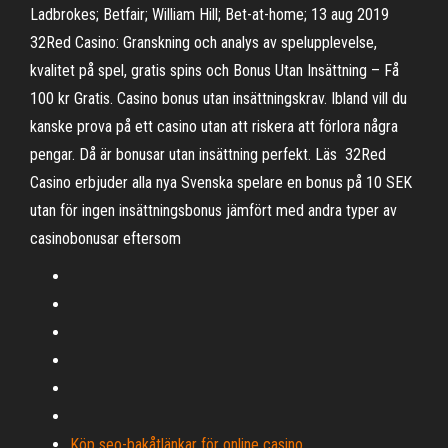
Ladbrokes; Betfair; William Hill; Bet-at-home; 13 aug 2019
32Red Casino: Granskning och analys av spelupplevelse,
kvalitet på spel, gratis spins och Bonus Utan Insättning – Få
100 kr Gratis. Casino bonus utan insättningskrav. Ibland vill du
kanske prova på ett casino utan att riskera att förlora några
pengar. Då är bonusar utan insättning perfekt. Läs 32Red
Casino erbjuder alla nya Svenska spelare en bonus på 10 SEK
utan för ingen insättningsbonus jämfört med andra typer av
casinobonusar eftersom
Köp seo-bakåtlänkar för online casino