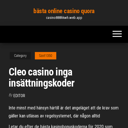
Skip
bästa online casino quora
to
casino888hkwh.web.app
the
content
Category
Szot1350
Cleo casino inga
insättningskoder
By
EDITOR
Inte minst med hänsyn härtill är det angeläget att de krav som
gäller kan utläsas av regelsystemet, där någon alltid
Letar du efter de bästa kasinobonuskoderna för 2020 som