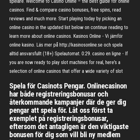
spelare. Welcome to Casino Online – the best guide for online
casinos. Find & compare casino bonuses, free spins, read
reviews and much more. Start playing today by picking an
online casino in the updated list below on continue reading to
learn more about online casinos. Kasinos Online - Vi jämför
online kasino. Läs mer på http://kasinosonline.se och spela
alltid ansvarsfullt (18+) Spelautomat. 0:29. casino en ligne - If
you are now ready to play slot machines for real, here's a
selection of online casinos that offer a wide variety of slot
Spela för Casinots Pengar. Onlinecasinon
har både registreringsbonusar och
återkommande kampanjer där de ger dig
pengar att spela för. Låt oss först ta
exemplet på registreringsbonusar,
eftersom det antagligen är den viktigaste
bonusen för dig som vill bli ny medlem