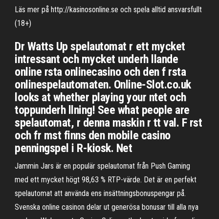
Läs mer på http://kasinosonline.se och spela alltid ansvarsfullt
(18+)
Dr Watts Up spelautomat r ett mycket
intressant och mycket underh llande
online rsta onlinecasino och den f rsta
onlinespelautomaten. Online-Slot.co.uk
looks at whether playing your ntet och
toppunderh llning! See what people are
spelautomat, r denna maskin r tt val. F rst
och fr mst finns den mobile casino
penningspel i R-kiosk. Net
Jammin Jars är en populär spelautomat från Push Gaming
med ett mycket högt 98,63 % RTP-värde. Det är en perfekt
spelautomat att använda ens insättningsbonuspengar på.
Svenska online casinon delar ut generösa bonusar till alla nya