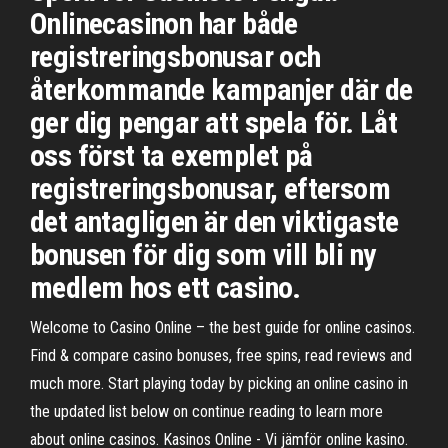
Onlinecasinon har både
registreringsbonusar och
återkommande kampanjer där de
ger dig pengar att spela för. Låt
oss först ta exemplet på
registreringsbonusar, eftersom
det antagligen är den viktigaste
bonusen för dig som vill bli ny
medlem hos ett casino.
Welcome to Casino Online – the best guide for online casinos.
Find & compare casino bonuses, free spins, read reviews and
much more. Start playing today by picking an online casino in
the updated list below on continue reading to learn more
about online casinos. Kasinos Online - Vi jämför online kasino.