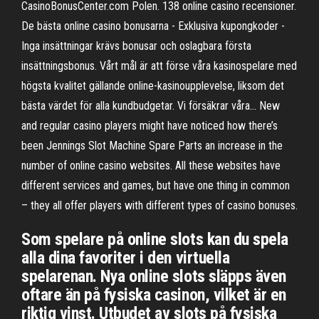
CasinoBonusCenter.com Polen. 138 online casino recensioner.
De bästa online casino bonusarna - Exklusiva kupongkoder -
Inga insättningar krävs bonusar och oslagbara första
insättningsbonus. Vårt mål är att förse våra kasinospelare med
högsta kvalitet gällande online-kasinoupplevelse, liksom det
bästa värdet för alla kundbudgetar. Vi försäkrar våra… New
and regular casino players might have noticed how there’s
been Jennings Slot Machine Spare Parts an increase in the
number of online casino websites. All these websites have
different services and games, but have one thing in common
– they all offer players with different types of casino bonuses.
Som spelare på online slots kan du spela
alla dina favoriter i den virtuella
spelarenan. Nya online slots släpps även
oftare än på fysiska casinon, vilket är en
riktig vinst. Utbudet av slots på fysiska