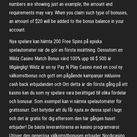
numbers are showing just an example; the amount and
requirements may vary. When you claim such type of bonuses,
an amount of $20 will be added to the bonus balance in your
account.
Nya spelare kan hämta 200 Free Spins på episka
spelautomater när de gör en första insättning. Dessutom en
Wildz Casino Match Bonus värd 100% upp till $ 500 är
tillgänglig! Wildz är en ny Pay N Play Casino med en cool ny
välkomstbonus och gott om pågående kampanjer inklusive
cash back erbjudanden och Om detta är din första gång på ett
kasino kan du som ny spelare vara berättigad till olika fördelar
och bonusar. Som exempel kan vi nämna spelautomater för
gratissnurr. Det betyder att du får njuta av dessa spel i lugn
och det är gratis för dig eftersom den här gången huset
erbjuder! De bästa leverantörerna av kasino programvaror.
Utöver den generösa välkomstbonusen erbjuder Nordicasino