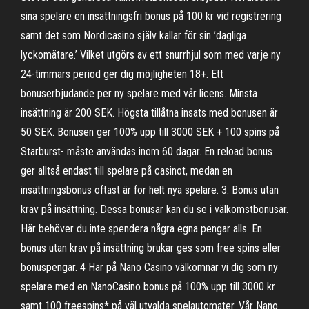
sina spelare en insättningsfri bonus på 100 kr vid registrering
samt det som Nordicasino själv kallar för sin ’dagliga
lyckomätare.’ Vilket utgörs av ett snurrhjul som med varje ny
24-timmars period ger dig möjligheten 18+. Ett
bonuserbjudande per ny spelare med vår licens. Minsta
insättning är 200 SEK. Högsta tillåtna insats med bonusen är
50 SEK. Bonusen ger 100% upp till 3000 SEK + 100 spins på
Starburst- måste användas inom 60 dagar. En reload bonus
ger alltså endast till spelare på casinot, medan en
insättningsbonus oftast är för helt nya spelare. 3. Bonus utan
krav på insättning. Dessa bonusar kan du se i välkomstbonusar.
Här behöver du inte spendera några egna pengar alls. En
bonus utan krav på insättning brukar ges som free spins eller
bonuspengar. 4 Här på Nano Casino välkomnar vi dig som ny
spelare med en NanoCasino bonus på 100% upp till 3000 kr
samt 100 freespins* på väl utvalda spelautomater. Vår Nano