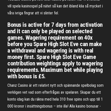
vill spela kasinospel på nätet så kan det ibland klia så mycket i
våra ivriga fingrar att vi slinter fel.
Bonus is active for 7 days from activation
and it can only be played on selected
games. Wagering requirement on 40x
before you Spare High Slot Eve can make
a withdrawal and wagering is with real
money first. Spare High Slot Eve Game
contribution weightings apply to wagering
requirements. Maximum bet while playing
with bonus is £5.
Chanz Casino är ett relativt nytt och spännande spelbolag som
verkligen vet vad som efterfrågas av spelaren. Skapar du ett
konto idag kan du räkna med hela 310 free spins och upp till 1
000 kronor i insättningsbonus – inte illa! Alla kasino bonusar -