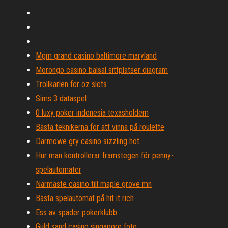
Mgm grand casino baltimore maryland
Morongo casino balsal sittplatser diagram
Trollkarlen för oz slots
Sims 3 dataspel
0 luxy poker indonesia texasholdem
Bästa teknikerna för att vinna på roulette
Darmowe gry casino sizzling hot
Hur man kontrollerar framstegen för penny-
spelautomater
Närmaste casino till maple grove mn
Bästa spelautomat på hit it rich
Ess av spader pokerklubb
Guld sand casino singapore foto