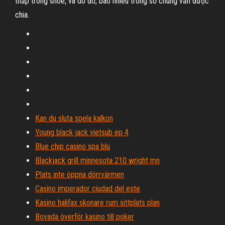
thấp trong shoe, và do đó, bao nhiêu trong số chúng vẫn được
chia.
Kan du sluta spela kalkon
Young black jack vietsub ep 4
Blue chip casino spa blu
Blackjack grill minnesota 210 wright mn
Plats inte öppna dörrvärmen
Casino imperador ciudad del este
Kasino halifax skonare rum sittplats plan
Bovada överför kasino till poker