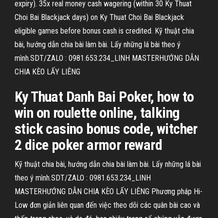
expiry). 35x real money cash wagering (within 30 Ky Thuat
Choi Bai Blackjack days) on Ky Thuat Choi Bai Blackjack
eligible games before bonus cash is credited. Kỹ thuật chia
bài, hướng dẫn chia bài làm bài. Lấy những lá bài theo ý
mình.SDT/ZALO : 0981.653.234_LINH MASTERHƯỚNG DẪN
CHIA KÈO LẤY LIÊNG
Ky Thuat Danh Bai Poker, how to
win on roulette online, talking
stick casino bonus code, witcher
2 dice poker armor reward
Kỹ thuật chia bài, hướng dẫn chia bài làm bài. Lấy những lá bài
theo ý mình.SDT/ZALO : 0981.653.234_LINH
MASTERHƯỚNG DẪN CHIA KÈO LẤY LIÊNG Phương pháp Hi-
Low đơn giản liên quan đến việc theo dõi các quân bài cao và