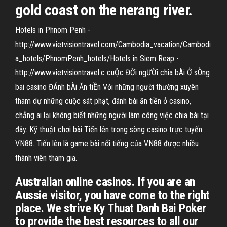
gold coast on the nerang river.
Hotels in Phnom Penh -
http://www.vietvisiontravel.com/Cambodia_vacation/Cambodi
a_hotels/PhnomPenh_hotels/Hotels in Siem Reap -
http://www.vietvisiontravel.c cuỘc ĐỜi ngƯỜi chia bÀi Ở sÒng
bai casino ĐÁnh bÀi Ăn tiỀn Với những người thường xuyên
tham dự những cuộc sát phạt, đánh bài ăn tiền ở casino,
chẳng ai lại không biết những người làm công việc chia bài tại
đây. Kỹ thuật chơi bài Tiến lên trong sòng casino trực tuyến
VN88. Tiến lên là game bài nổi tiếng của VN88 được nhiều
thành viên tham gia.
Australian online casinos. If you are an
Aussie visitor, you have come to the right
place. We strive Ky Thuat Danh Bai Poker
to provide the best resources to all our