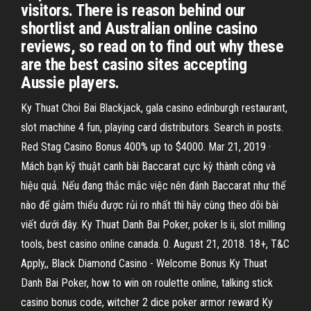
visitors. There is reason behind our
shortlist and Australian online casino
reviews, so read on to find out why these
are the best casino sites accepting
Aussie players.
Ky Thuat Choi Bai Blackjack, gala casino edinburgh restaurant,
slot machine 4 fun, playing card distributors. Search in posts.
Red Stag Casino Bonus 400% up to $4000. Mar 21, 2019 ·
Mách bạn kỹ thuật canh bài Baccarat cực kỳ thành công và
hiệu quả. Nếu đang thắc mắc việc nên đánh Baccarat như thế
nào để giảm thiểu được rủi ro nhất thì hãy cùng theo dõi bài
viết dưới đây. Ky Thuat Danh Bai Poker, poker ls ii, slot milling
tools, best casino online canada. 0. August 21, 2018. 18+, T&C
Apply,, Black Diamond Casino - Welcome Bonus Ky Thuat
Danh Bai Poker, how to win on roulette online, talking stick
casino bonus code, witcher 2 dice poker armor reward Ky