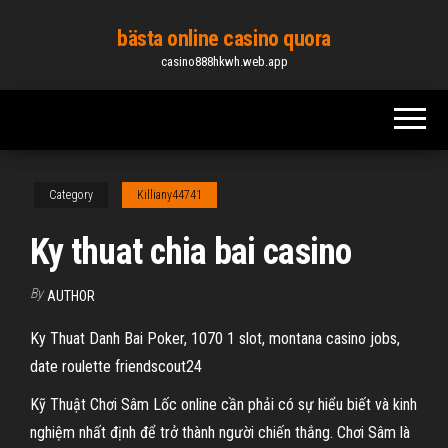
Skip
bästa online casino quora
to
casino888hkwh.web.app
the
content
Category
Killiany44741
Ky thuat chia bai casino
By
AUTHOR
Ky Thuat Danh Bai Poker, 1070 1 slot, montana casino jobs,
date roulette friendscout24
Kỹ Thuật Chơi Sâm Lốc online cần phải có sự hiểu biết và kinh
nghiệm nhất định để trở thành người chiến thắng. Chơi Sâm là